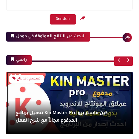
البحث عن النتائج الموثوقة في جوجل
راسي
تصميم ومونتاج
تحميل برنامج Kin Master Pro كين ماستر برو
المدفوع مجاناً مع شرح العمل