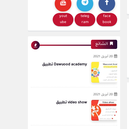
yout
teleg
face
ube
ram
book
الشائع
20 أبريل 2021
Dawuood academy تطبيق
20 أبريل 2021
video show تطبيق