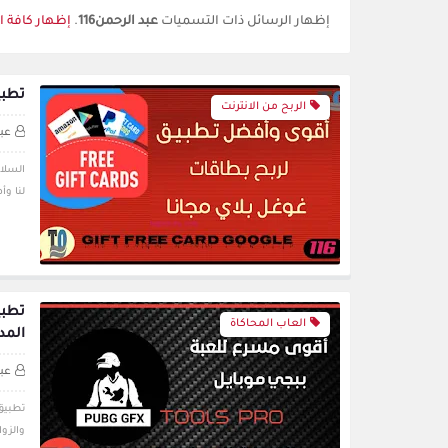
‏إظهار الرسائل ذات التسميات
عبد الرحمن116
.
إظهار كافة ا
تطبيق Push Rewards لربح بطاقات جو
الربح من الانترنت
عبد
لنا و
العاب المحاكاة
المد
عبد
والزوار في مدونة TQ7 مرحبا بك