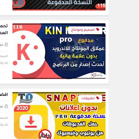
تصميم ومونتاج
العم
عبد
لنا وأهل،
افضل
تطبيقات
عبد
لنا و