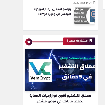
04 نوفمبر 2020
برنامج لتفعيل ارقام امريكية
للواتس اب وغيره Esimjo
مشاركة مميزة
عملاق التشفير: أقوى خوارزميات الحماية
لحفظ بياناتك في قرص مشفر