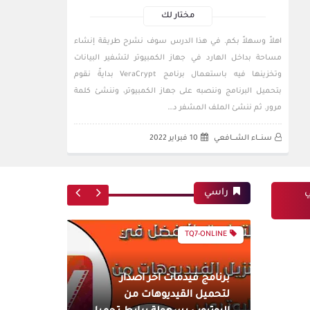
مختار لك
اهلاً وسهلاً بكم. في هذا الدرس سوف نشرح طريقة إنشاء
مساحة بداخل الهارد في جهاز الكمبيوتر لتشفير البيانات
وتخزينها فيه باستعمال برنامج VeraCrypt بدايةً نقوم
بتحميل البرنامج وننصبه على جهاز الكمبيوتر، وننشئ كلمة
مرور. ثم ننشئ الملف المشفر د…
سنــــاء الشــــافعي
10 فبراير 2022
ي
راسي
TQ7-ONLINE
برنامج فيدمات اخر اصدار
لتحميل القيديوهات من