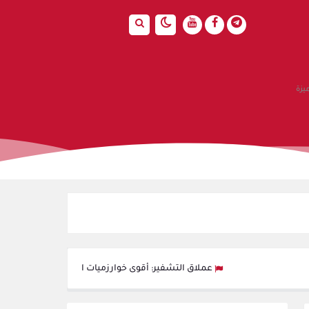
يزة
عملاق التشفير: أقوى خوارزميات الحماية لحفظ بياناتك في قر