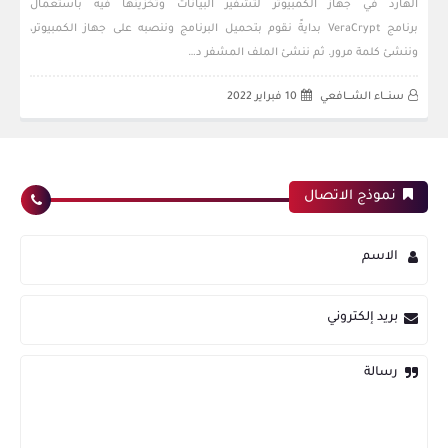
الهارد في جهاز الكمبيوتر لتشفير البيانات وتخزينها فيه باستعمال
برنامج VeraCrypt بدايةً نقوم بتحميل البرنامج وننصبه على جهاز الكمبيوتر،
وننشئ كلمة مرور. ثم ننشئ الملف المشفر د…
سنــــاء الشــــافعي
10 فبراير 2022
نموذج الاتصال
الاسم
بريد إلكتروني
رسالة