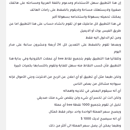
إن هذا التطبيق سهل الأستخدام ومدعوم باللغة العربية ومساحته على هاتفك
صغيرة ولايستهلك مساحة ولايقوم بالضغط على رامات الهاتف
يمكنك تحميله بسهولة واستخدامه بسهولة أكبر
في هذا التطبيق كل ماعليك هو ان تقوم بانشاء حساب على هذا التطبيق اما عن
طريق الفيس بوك أو الايميل
ومن ثم الدخول اليه فقط
وبعدها تقوم بالضغط على التعدين كل 24 أربعة وعشرون ساعة على مدار
اليوم
وتلقائيا هذا التطبيق يقوم بتجميع نقاط bee أي عملات الكترونية وفي بداية هذا
التطبيق فأن كسب النقاط منه سهل للغاية وتقوم باكتسابها بكميات كبيرة
ولكن طبعا مثل أي تطبيق أو أي اعلان عن الربح من الانترنت وجني الأموال فإنه
سيواجه مشاكل من بعض الناس
أي أنه سيقوم البعض في تكذيبه واهماله
ولكن انت لن تخسر أي شيء ولن ينقص شيء منك صديقي
تخيل ان تقوم بتجميع 1000 نقطة bee أي عملة
ويصبح سعر العملة الواحدة واحد دولار فقط كمثال
أي انه سيصبح لديك 1000 $
وطبعا يمكن أن يصل سعر العملة الى أكثر من ذلك