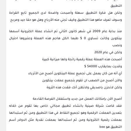
التطبيق
ولكن هل فكرة التطبيق سهلة وأصبحت واضحة لدى الجميع تابع القراءة
وسوف تعرف ماهو هذا التطبيق وكيف تجني منه الأرباح وهل هو حقا جيد ومربح
منذ بداية عام 2009 في شهر كانون الثاني تم انشاء عملة الكترونية أسمها
بيتكوين وكانت تساوي 0 $ طبعا الكل هاجم هذه العملة وعتبروها احتيال
ونصب
ولكن في عام 2020
أصبحت هذه العملة عملة رقمية رائجة ولها ميزانية كبيرة
وقدرت بمايقارب 54000 $
أي أنه من كان يعمل على تجميع عملة البيتكوين أصبح من الأثرياء
والآن أصبح من الصعب ان تقوم بتجميع عملات بيتكوين
ولكن لاتحزن ياصديقي ولاتظن أنك فقدت هذه الثروة
أصبح الآن بإمكانك العمل من جديد واستغلال الفرصة القادمة
فقد قامت شركة صينية بانشاء تطبيق مجااني خاص بها تقوم من خلاله
بتعدين العملات الرقمية وهو تجميع النقاط في هذا التطبيق ومن ثم استبدالها
بعملات رقمية الكترونية ومن ثم استبدالها بعملات نقدية مثل الدولار أسم
التطبيق هو bee