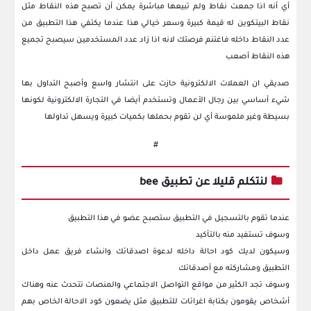
أي أنه اذا جمعت نقاط ولم تبيعها مباشرة يمكن أن تصبح هذه النقاط مثل
نقاط البيتكوين له قيمة كبيرة وسعر خيالي هذا عندما يكتفي هذا التطبيق من
عدد النقاط داخله فاغتنم فرصتك لانه اذا زاد عدد المستخدمين سيصبح تجميع
هذه النقاط أصعب
صديقي ان العملات الالكترونية حازت على انتشار واسع وأصبح التداول بها
شيء أساسي بين رجال الأعمال وتستخدم أيضا في التجارة الالكترونية لكونها
بسيطة وغير ملموسة أي لن تقوم بحملها بكميات كبيرة ويسهل تداولها
#
لنتكلم قليلا عن تطبيق bee
عندما تقوم بالتسجيل في التطبيق ستصبح عضو في هذا التطبيق
وسوف تستفيد منه بالتأكيد
وسيكون لديك كود احالة داخله لدعوة اصدقائك وانشاء فريق عمل داخل
التطبيق ومشاركته مع أصدقائك
وسوف تجد الكثير من مواقع التواصل الاجتماعي والمنصات تتحدث عنه وهناك
أشخاص يقومون بكتابة اغرائات للتطبيق مثل يضعون كود الاحالة الخاص بهم