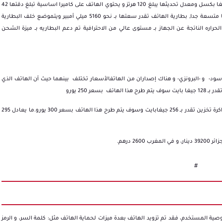
فيما يبلغ قياس شاشة الهاتف 6.67 إنش, اما الكاميرا الأمامية 20 ميغا بكسل ومعدل تحديثها يبلغ 120 هرتز و يحتوي الهاتف على كاميرا اساسية تبلغ دقتها 42
ميغا بكسل ويمتلك عدسة أخرى دقتها 8 ميغابكسل و تتميز بكونها متسعة جدا, بطارية الهاتف تقدر سعتها بــ نحو 5160 ميلي أمبير ويتموضع خلف البطارية
ه الناتجة عن الجهاز بــ مستوى عالي من الاحترافية تم دعم البطاريه بــ ميزة الشحن
الأسود- و -البرونزي- و هناك إصداران من الهاتفالأسعار تختلف بينهما حيث أن الهاتف الذي
أما الهاتف الذي يتمتع بذاكرة وصول عشوائيـة تقدر بــ 8 جيغابايت وذاكرة تخزين تقدر بــ 256 جيغابايت وسوف يتم طرح هذا الهاتف بسعر 300 يورو.ما يعادل 295
#
ية المستخدم، فقد تم تزويد الهاتف بعدة ميزات لحماية الهاتف مثل: كلمة السر، و الرمز