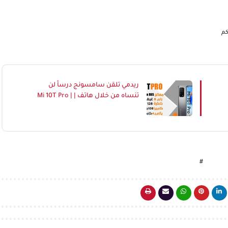
كم
ريدمي تلقن سامسونج درساً لن
تنساه من خلال هاتف | Mi 10T Pro |
5G / مراجعة هاتف 10تي برو
#