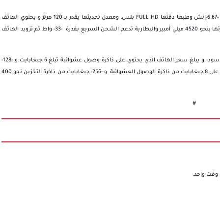
شاشة هذا الهاتف تم اعتمادها لتكون من نوع اموليد و يبلغ قياسها -6.67-إنش وطبعا دقتها FULL HD بلس, ومعدل تحديثها يقدر بــ 120 هرتز و يحتوي الهاتف
على شريحة سناب دراجون -870-, كما تم تدعيم الهاتف بــ بطارية قدرتها بنحو 4520 ميلي أمبير والبطارية تدعم الشحن السريع بقدرة -33- واط تم تزويد الهاتف
كما و تم إعتماد ثلاثه ألوان لهذا الهاتف وهي -الازرق- و-الأبيض- و -الاسود- و يبلغ سعر الهاتف الذي يحتوي على ذاكرة وصول عشوائيـة تبلغ 6 جيغابايت و -128-
جيغابايت ذاكره تخزين نحو 350 يورو ما يبلغ سعر الهاتف الذي يحتوي على 8 جيغابايت من ذاكرة الوصول العشوائية و -256- جيغابايت من ذاكرة التخزين نحو 400
#