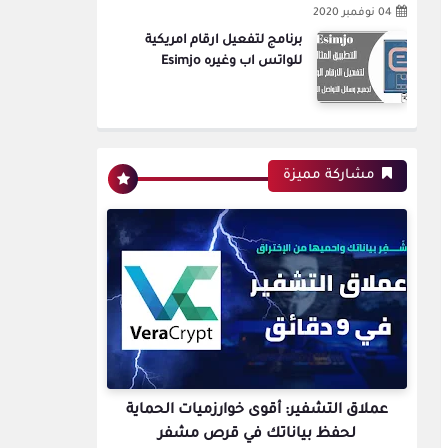
04 نوفمبر 2020
برنامج لتفعيل ارقام امريكية
للواتس اب وغيره Esimjo
مشاركة مميزة
عملاق التشفير: أقوى خوارزميات الحماية
لحفظ بياناتك في قرص مشفر