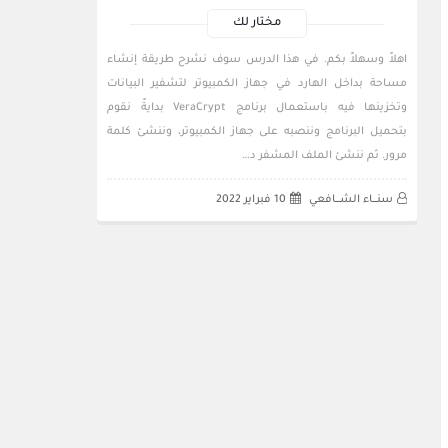
مختار لك
اهلاً وسهلاً بكم. في هذا الدرس سوف نشرح طريقة إنشاء
مساحة بداخل الهارد في جهاز الكمبيوتر لتشفير البيانات
وتخزينها فيه باستعمال برنامج VeraCrypt بدايةً نقوم
بتحميل البرنامج وننصبه على جهاز الكمبيوتر، وننشئ كلمة
مرور. ثم ننشئ الملف المشفر د…
سنــــاء الشــــافعي
10 فبراير 2022