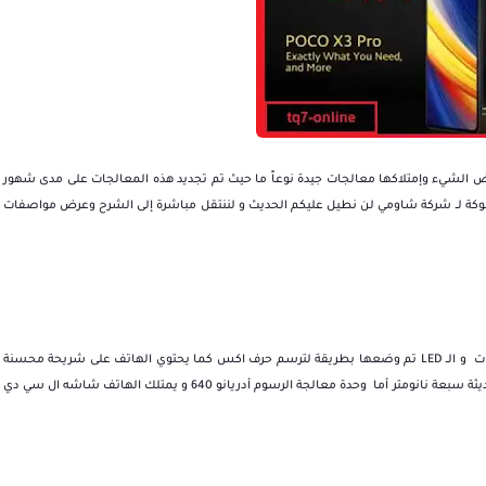
الشيء وإمتلاكها معالجات جيدة نوعاً ما حيث تم تجديد هذه المعالجات على مدى شهور
وكة لــ شركة شاومي لن نطيل عليكم الحديث و لننتقل مباشرة إلى الشرح وعرض مواصفات
يحتوي الهاتف على مصباح LED وكاميرات اللافت في الأمر أن الكاميرات و الــ LED تم وضعها بطريقة لترسم حرف اكس كما يحتوي الهاتف على شريحة محسنة
تحمل اسم سناب دراجون 862 ثماني النواه بالاعتماد على التقنية الحديثة سبعة نانومتر أما وحدة معالجة الرسوم أدريانو 640 و يمتلك الهاتف شاشه ال سي دي