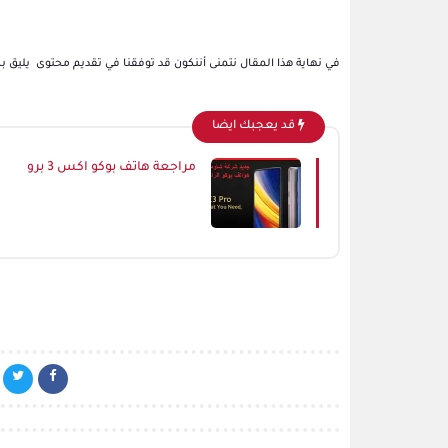
في نهاية هذا المقال نتمنى أننكون قد توفقنا في تقديم محتوى يليق ب
قد يعجبك ايضا
مراجعة هاتف بوكو اكس 3 برو