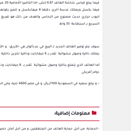
انبوب حراري حديث مصنوع من النحاس والهدف من ذلك هو تفريغ الحرار
السريع بــ استطاعة 33 واط
سوف يتم توفير الهاتف الجديد لــ البيع في عددألوان هي -الأزرق- و -
يمتلك ذاكرة وصول عـشوائية تقدر بـــ 6 جيغابايت وذاكرة تخزين داخلية تقدر بــ 128 جيغا بايت سوف يتم طرح هذا الهاتف بسعر 250 يورو
دولار أمريكي
-- و يبلغ سعره في السعودية 1100ريال، و في مصر 4600 جنيه، وفي الجزائر 39200 دينار، و في المغرب 2600 درهم.
معلومات إضافية:
- الحماية: من أجل حماية الهاتف من المتطفلين، و من أجل آمان خصوص