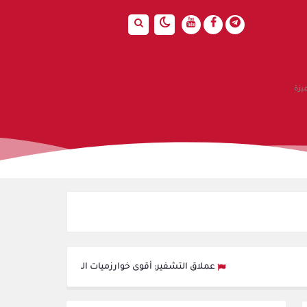
يزة
عملاق التشفير: أقوى خوارزميات الحماية لحفظ بياناتك في قرص مشف