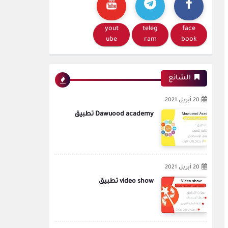
yout
teleg
face
ube
ram
book
الشائع
20 أبريل 2021
Dawuood academy تطبيق
20 أبريل 2021
video show تطبيق